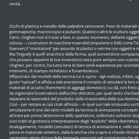
verità.
Occhi di plastica e metallo dalle palpebre semoventi. Pesci di material
gommapiuma, macroscopici e pulsanti. Queste e altre le sculture-ogget
Certo, Ungheri non è il solo a fare, in questo momento, dell’arte oggettua
vistosa – i costruttori di macchine inservibili (impotenti e folli) come T
Stenvert,il “montatore” per assurdo di plastici o vetrine con oggetti e 
Ma Tinguely è quell’ anarchico della forma, quel sovvertitore compiaci
che possano apparire le sue invenzioni) resta pure sempre uno scanzon
Ungheri, per contro, ha tutta l’aria di dare simili esperienze per scontate: 
interventi, di stampo nichilistico e funambolesco.
Affascinato dai modelli della tecnica cui si ispira – egli realizza, infatti, 
gusto “optical”) e affida a tale precisione il compito di simulare la loro
materiali di accatto (frammenti di aggeggi domestici); cui dà, con finto p
da ingannare l’osservatore dall’occhio distratto, per quel tanto che basta
separare la razionalità del prodotto dalla irrazionalità della sua destina
Così – per restare ai casi citati all’inizio – in quel suo tale smisurato oc
simulazione d uno dei tanti modelli da tecnica di animazione concepiti a
attirare per prima l’attenzione dello spettatore, sollecitato soltanto dopo
suoi tratti di grottesca interpretazione degli “exploits” della cibernetica (
Analogamente, modello (simulato) di tecnica di animazione e, nello ste
pesce in materiale sintetico, dalla branchia che si apre si chiude ritmica
sanguigno alone di luce della lampada nascosta nel contenitore che gli