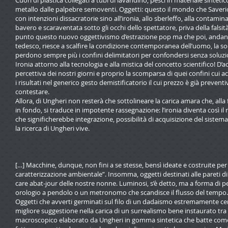
Cuori di plastica collegati a tubi di lavandino, pesci in materiale sinte
metallo dalle palpebre semoventi. Oggetti: questo il mondo che Saver
con intenzioni dissacratorie sino all’ironia, allo sberleffo, alla contamin
bavero e scaraventata sotto gli occhi dello spettatore, priva della falsit
punto questo nuovo oggettivismo d’estrazione pop ma che poi, andando
tedesco, riesce a scalfire la condizione contemporanea dell’uomo, la societ
perdono sempre più i confini delimitatori per confondersi senza soluzione
Ironia attorno alla tecnologia e alla mistica del concetto scientifico! D’
percettiva dei nostri giorni e proprio la scomparsa di quei confini cui
i risultati nel generico gesto demistificatorio il cui prezzo è già preve
contestare.
Allora, di Ungheri non resterà che sottolineare la carica amara che, alla 
in fondo, si traduce in impotente rassegnazione: l’ironia diventa così i
che significherebbe integrazione, possibilità di acquisizione del sistema
la ricerca di Ungheri vive.
[…] Macchine, dunque, non fini a se stesse, bensì ideate e costruite pe
caratterizzazione ambientale”. Insomma, oggetti destinati alle pareti
care abat-jour delle nostre nonne. Luminosi, s’è detto, ma a forma di pe
orologio a pendolo o un metronomo che scandisce il flusso del tempo.
Oggetti che avverti germinati sul filo di un dadaismo estremamente cer
migliore suggestione nella carica di un surrealismo bene instaurato tra l’
macroscopico elaborato da Ungheri in gomma sintetica che batte come