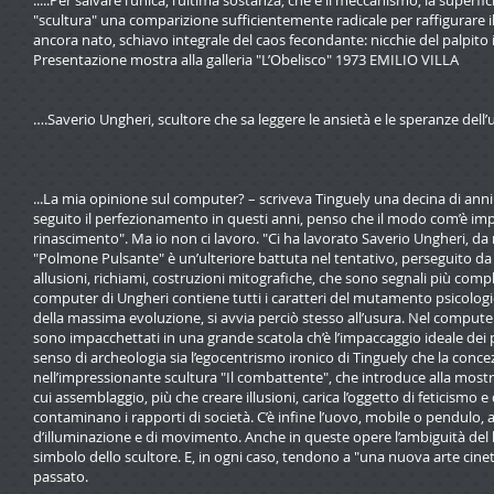
.....Per salvare l’unica, l’ultima sostanza, che è il meccanismo, la super
"scultura" una comparizione sufficientemente radicale per raffigurare i
ancora nato, schiavo integrale del caos fecondante: nicchie del palpit
Presentazione mostra alla galleria "L’Obelisco" 1973 EMILIO VILLA
….Saverio Ungheri, scultore che sa leggere le ansietà e le speranze de
...La mia opinione sul computer? – scriveva Tinguely una decina di anni f
seguito il perfezionamento in questi anni, penso che il modo com’è im
rinascimento". Ma io non ci lavoro. "Ci ha lavorato Saverio Ungheri, da m
"Polmone Pulsante" è un’ulteriore battuta nel tentativo, perseguito da d
allusioni, richiami, costruzioni mitografiche, che sono segnali più compl
computer di Ungheri contiene tutti i caratteri del mutamento psicologi
della massima evoluzione, si avvia perciò stesso all’usura. Nel comput
sono impacchettati in una grande scatola ch’è l’impaccaggio ideale de
senso di archeologia sia l’egocentrismo ironico di Tinguely che la concez
nell’impressionante scultura "Il combattente", che introduce alla mostr
cui assemblaggio, più che creare illusioni, carica l’oggetto di feticismo e 
contaminano i rapporti di società. C’è infine l’uovo, mobile o pendulo,
d’illuminazione e di movimento. Anche in queste opere l’ambiguità del 
simbolo dello scultore. E, in ogni caso, tendono a "una nuova arte cineti
passato.