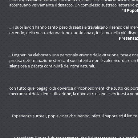
accentuano visivamente il distacco. Un complesso sustrato letterario-psi
"Il Popo
….i suoi lavori hanno tanto peso di realtà e travalicano il senso del mer
orrendo, della nostra dannazione quotidiana e, insieme della più disper
Presentaz
...Ungheri ha elaborato una personale visione della citazione, tesa a rice
precisa determinazione storica: il suo intento non è voler ricordare un 
silenziosa e pacata continuità dei ritmi naturali.
con tutto quel bagaglio di doverosi di riconoscimenti che tutto ciò porta
meccanismi della demistificazione, la dove altri usano esercitarsi a vuo
...Esperienze surreali, pop e cinetiche, hanno infatti il sapore ed il limit