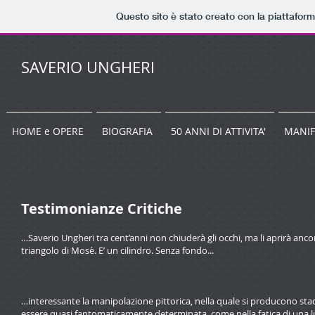
Questo sito è stato creato con la piattafor
SAVERIO UNGHERI
HOME e OPERE
BIOGRAFIA
50 ANNI DI ATTIVITA'
MANIF
Testimonianze Critiche
…Saverio Ungheri tra cent’anni non chiuderà gli occhi, ma li aprirà ancora 
triangolo di Mosè. E’ un cilindro. Senza fondo...
…interessante la manipolazione pittorica, nella quale si producono stacch
essere quasi fantomaticamente determinata, come nella fatica di una lu