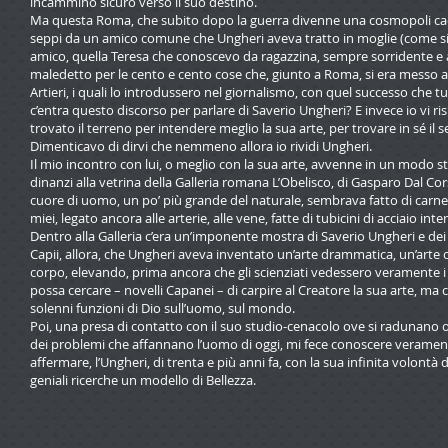
incamminò sicuro verso il suo destino.
Ma questa Roma, che subito dopo la guerra divenne una cosmopoli caotic
seppi da un amico comune che Ungheri aveva tratto in moglie (come si d
amico, quella Teresa che conoscevo da ragazzina, sempre sorridente e al
maledetto per le cento e cento cose che, giunto a Roma, si era messo a fa
Artieri, i quali lo introdussero nel giornalismo, con quel successo che 
c’entra questo discorso per parlare di Saverio Ungheri? E invece io vi 
trovato il terreno per intendere meglio la sua arte, per trovare in sé il 
Dimenticavo di dirvi che nemmeno allora io rividi Ungheri.
Il mio incontro con lui, o meglio con la sua arte, avvenne in un modo s
dinanzi alla vetrina della Galleria romana L’Obelisco, di Gasparo Dal Cor
cuore di uomo, un po’ più grande del naturale, sembrava fatto di carn
miei, legato ancora alle arterie, alle vene, fatte di tubicini di acciaio inter
Dentro alla Galleria c’era un’imponente mostra di Saverio Ungheri e dei 
Capii, allora, che Ungheri aveva inventato un’arte drammatica, un’arte c
corpo, elevando, prima ancora che gli scienziati vedessero veramente i 
possa cercare – novelli Capanei – di carpire al Creatore la sua arte, ma c
solenni funzioni di Dio sull’uomo, sul mondo.
Poi, una presa di contatto con il suo studio-cenacolo ove si radunano ogni
dei problemi che affannano l’uomo di oggi, mi fece conoscere veramente
affermare, l’Ungheri, di trenta e più anni fa, con la sua infinita volontà d
geniali ricerche un modello di Bellezza.