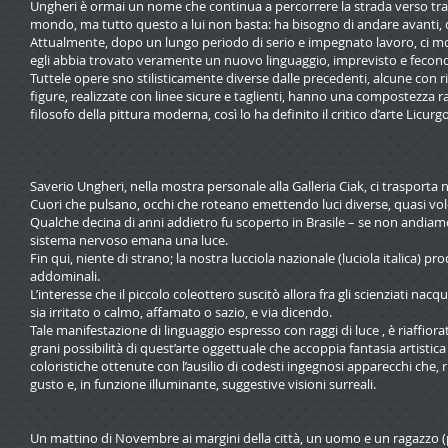
Ungheri è ormai un nome che continua a percorrere la strada verso tragu
mondo, ma tutto questo a lui non basta: ha bisogno di andare avanti,
Attualmente, dopo un lungo periodo di serio e impegnato lavoro, ci mo
egli abbia trovato veramente un nuovo linguaggio, imprevisto e fecon
Tuttele opere sno stilisticamente diverse dalle precedenti, alcune con rigle
figure, realizzate con linee sicure e taglienti, hanno una compostezza r
filosofo della pittura moderna, così lo ha definito il critico d’arte Licu
Saverio Ungheri, nella mostra personale alla Galleria Ciak, ci trasporta
Cuori che pulsano, occhi che roteano emettendo luci diverse, quasi vole
Qualche decina di anni addietro fu scoperto in Brasile – se non andiamo
sistema nervoso emana una luce.
Fin qui, niente di strano; la nostra lucciola nazionale (luciola italica) 
addominali.
L’interesse che il piccolo coleottero suscitò allora fra gli scienziati n
sia irritato o calmo, affamato o sazio, e via dicendo.
Tale manifestazione di linguaggio espresso con raggi di luce , è riaffiora
grani possibilità di quest’arte oggettuale che accoppia fantasia artistica 
coloristiche ottenute con l’ausilio di codesti ingegnosi apparecchi che
gusto e, in funzione illuminante, suggestive visioni surreali.
Un mattino di Novembre ai margini della città, un uomo e un ragazzo (pa