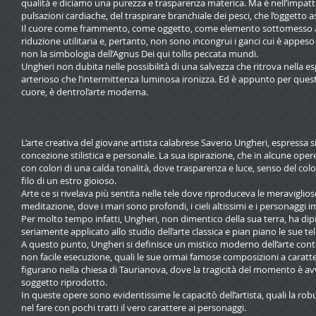
qualità e diciamo una purezza e trasparenza materica. Ma è nell’impatto co
pulsazioni cardiache, del traspirare branchiale dei pesci, che l’oggetto
Il cuore come frammento, come oggetto, come elemento sottomesso alla 
riduzione utilitaria e, pertanto, non sono incongrui i ganci cui è appeso 
non la simbologia dell’Agnus Dei qui tollis peccata mundi.
Ungheri non dubita nelle possibilità di una salvezza che ritrova nella e
arterioso che l’intermittenza luminosa ironizza. Ed è appunto per questa 
cuore, è dentrol’arte moderna.
L’arte creativa del giovane artista calabrese Saverio Ungheri, espressa 
concezione stilistica e personale. La sua ispirazione, che in alcune oper
con colori di una calda tonalità, dove trasparenza e luce, senso del col
filo di un estro gioioso.
Arte ce si rivelava più sentita nelle tele dove riproduceva le meraviglios
meditazione, dove i mari sono profondi, i cieli altissimi e i personaggi i
Per molto tempo infatti, Ungheri, non dimentico della sua terra, ha dipi
seriamente applicato allo studio dell’arte classica e pian piano le sue tele
A questo punto, Ungheri si definisce un mistico moderno dell’arte con
non facile esecuzione, quali le sue ormai famose composizioni a carattere 
figurano nella chiesa di Taurianova, dove la tragicità del momento è av
soggetto riprodotto.
In queste opere sono evidentissime le capacitò dell’artista, quali la robus
nel fare con pochi tratti il vero carattere ai personaggi.