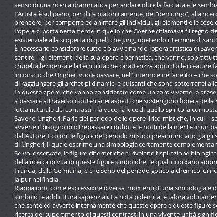
senso di una ricerca drammatica per andare oltre la facciata e le sembianz
L’Artista è sul piano, per dirla platonicamente, del “demiurgo”, alla ric
prendere, per comporre ed animare gli individui, gli elementi e le cose
L’opera ci porta nettamente in quello che Goethe chiamava “il regno d
esistenziale alla scoperta di quelli che Jung, ripetendo il termine di sant
È necessario considerare tutto ciò avvicinando l’opera artistica di Sav
sentire – gli elementi della sua opera cibernetica, che vanno, soprattut
crudeltà,l’evidenza e la terribilità che caratterizza appunto le creature fant
inconscio che Ungheri vuole passare, nell’ interno e nell’anelito – che so
di raggiungere gli archetipi dinamici e pulsanti che sono sotterranei al
In queste opere, che vanno considerate come un coro vivente, è prese
a passare attraverso i sotterranei aspetti che sostengono l’opera della n
lotta naturale dei contrasti – la voce, la luce di quello spirito la cui nosta
Saverio Ungheri. Parlo del periodo delle opere lirico-mistiche, in cui – 
avverte il bisogno di oltrepassare i dubbi e le notti della mente in un b
dall’Autore. I colori, le figure del periodo mistico preannunciano già gl
di Ungheri, il quale esprime una simbologia certamente complementare 
Se voi osservate, le figure cibernetiche ci rivelano l’ispirazione biologic
della ricerca di vita di queste figure simboliche, le quali ricordano addi
Francia, della Germania, e che sono del periodo gotico-alchemico. Ci rico
Jaipur nell’India.
Riappaiono, come espressione diversa, momenti di una simbologia e di 
simbolici e addirittura sapienziali. La nota polemica, e talora volutamente
che sente ed avverte internamente che queste opere e queste figure so
ricerca del superamento di questi contrasti in una vivente unità significa