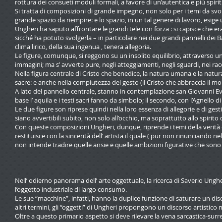
rottura dei consueti moduli formali, a favore di un’autentica e più spiri
Si tratta di composizioni di grande impegno, non solo per i temi da svo
grande spazio da riempire: e lo spazio, in un tal genere di lavoro, esig
Ungheri ha saputo affrontare le grandi tele con forza : si capisce che era
sicché ha potuto svolgerla – in particolare nei due grandi pannelli dei 
clima lirico, della sua ingenua , tenera allegoria.
Le figure, comunque, si reggono su un insolito equilibrio, attraverso un d
immagini; ma s’ avverte pure, negli atteggiamenti, negli sguardi, nei rac
Nella figura centrale di Cristo che benedice, la natura umana e la nat
sacre: e anche nella compiutezza del gesto (il Cristo che abbraccia il m
A lato del pannello centrale, stanno in contemplazione san Giovanni Evang
base l’ aquila e i testi sacri fanno da simbolo; il secondo, con l’Agnello di
Le due figure son riprese quindi nella loro essenza di allegorie e di gest
siano avvertibili subito, non solo all’occhio, ma soprattutto allo spirito d
Con queste composizioni Ungheri, dunque, riprende i temi della verità d
restituisce con la sincerità dell’ artista il quale ( pur non rinunciando ne
non intende tradire quelle ansie e quelle ambizioni figurative che sono 
Nell’ odierno panorama dell’ arte oggettuale, la ricerca di Saverio Ungher
l’oggetto industriale di largo consumo.
Le sue “macchine”, infatti, hanno la duplice funzione di saturare un dis
altri termini, gli “oggetti” di Ungheri propongono un discorso artistic
Oltre a questo primario aspetto si deve rilevare la vena sarcastica-surrea