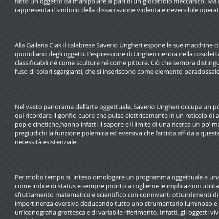
fatto un oggetto da manipolare al pari di un giocattolo meccanico. Ma 
rappresenta il simbolo della dissacrazione violenta e ireversibile operat
Alla Galleria Ciak il calabrese Saverio Ungheri espone le sue macchine
quotidiano degli oggetti. L’espressione di Ungheri rientra nella cosidett
classificabili né come sculture né come pitture. Ciò che sembra distingue
l’uso di colori sgargianti, che si inseriscono come elemento paradossal
Nel vasto panorama dell’arte oggettuale, Saverio Ungheri occupa un posto
qui ricordare il gonfio cuore che pulsa elettricamente in un reticolo di a
pop e cinetiche,hanno infatti il sapore e il limite di una ricerca un po’ ma
pregiudichi la funzione polemica ed eversiva che l’artista affida a quest
necessità esistenziale.
Per molto tempo si inteso omologare un programma oggettuale a una fru
come indice di status e sempre pronto a coglierne le implicazioni utilitari
sfruttamento matematico e scientifico con conniventi ottundimenti di p
impertinenza eversiva deducendo tutto uno strumentario luminoso e so
un’iconografia grottesca e di variabile riferimento. Infatti, gli oggetti