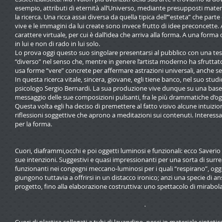
esempio, attributi di eternità all’Universo, mediante presupposti mat
la ricerca. Una ricca assai diversa da quella tipica dell’”esteta” che par
vive e le immagini da lui create sono invece frutto di idee preconcette.
carattere virtuale, per cui è dall’idea che arriva alla forma. A una form
in lui e non di rado in lui solo.
Lo prova oggi questo suo singolare presentarsi al pubblico con una tesi
“diverso” nel senso che, mentre in genere l’artista moderno ha sfruttat
usa forme “vere” concrete per affermare astrazioni universali, anche se r
In questa ricerca vitale, sincera, giovane, egli tiene banco, nel suo s
psicologo Sergio Bernardi. La sua produzione vive dunque su una base p
messaggio delle sue composizioni pulsanti, fra le più drammatiche d’og
Questa volta egli ha deciso di premettere al fatto visivo alcune intuizio
riflessioni soggettive che aprono a meditazioni sui contenuti. Interessante
per la forma.
Cuori, diaframmi,occhi e poi oggetti luminosi e funzionali: ecco Saverio 
sue intenzioni. Suggestivi e quasi impressionanti per una sorta di sur
funzionanti nei congegni meccano-luminosi per i quali “respirano”, ogg
giungono tuttavia a offrirsi in un distacco ironico; anzi una specie di an
progetto, fino alla elaborazione costruttiva: uno spettacolo di mirabola
.