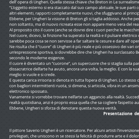
dell’ opera di Ungheri. Quella stessa chiave che Breton in Le surrealisme
“L’oggetto esterno si era staccato dal suo campo abituale, le sue parti co
altri elementi, rapporti completamente nuovi, che sfuggivano al princip
Ebbene, per Ungheri la visione di Breton gli si taglia addosso. Anche per l
non soltanto, ma di nuovo ricreata esse non appare meno vera del real
Al proposito cito il cuore (anche se dovrei dire i cuori perche le macchi
Nel cuore, dicevo, la finzione ha superato la realtà e il pulsare elettric
sarebbe poca cosa se non servisse a far saltare le cesure e dare all’ ope
Ne risulta che il “cuore” di Ungheri è più reale e più ossessivo dei vari o
un’espressione sportiva, si dovrebbe dire che Ungheri ha surclassato B
secondo le moderne esigenze.
Il cuore è diventato un “cuorone”, un supercuore che si staglia sulla pa
dissacratrice dell’arte ha avuto, ancora una volta, la meglio. E con la s
meglio si vuole e si crede.
E questa carica irrisoria si denota in tutta l’opera di Ungheri. Lo stesso
con bagliori intermittenti ruota, si dimena, si articola, vibra in un ansi
elettronico spossato.
Vanamente si vorrebbe trovare nell’arte un aggancio alla realtà. Succede, 
realtà quotidiana, anzi è proprio essa quella che sa cogliere l’aspetto au
Ebbene, Ungheri si sforza di denotare questa nuova verità.
Presentazione del
Il pittore Saverio Ungheri è un ricercatore. Per alcuni artisti l’invenzi
privilegiati, che uniscono in se stessi la felicità di produrre arte e il do