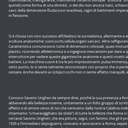
trasmodante, trasfigurante, trasfinente. Diciamo dunque “scultura” una 
quindi) come forma di una divinità , o del dio non ancora nato, schiavo
cavo della dimensione fluida (non eraclitea), ragni di battimenti imperat
in flessione.
Si è chiusa con vivo successo all’Obelisco la surrealistica, allarmante e
sculture anatomiche: cuori,occhi,cellule,organi vari,ecc. Altre raffiguran
Caratteristica comune:sono tutte di dimensioni colossali, quasi monument
plastici, ricorrendo all’elettronica e a ingegnosi meccanismi per dare a
interruttore per vedere queste gigantesche anatomie e questi insetti al
battere. La macchina-cuore è tra le più impressionanti: pulsa immensa, 
certo punto, lo si sente talmente sincronizzato con proprio che si perde d
cessare. Anche davanti ai ciclopici occhi non ci sente affatto tranquilli, 
Conosco Saverio Ungheri da sempre direi, poiché la sua presenza a Roma, 
abbeverati alla bellezza insieme, unitamente a un folto gruppo di scritt
affetto e di amore verso di noi che venivamo dalla nostra Calabria inebr
chiamiamo “u’maravigghiato da stida”) di tutte le bellezze che Roma ci of
cercava! Saverio Ungheri, che era pittore, seguì, con l’animo che gli è prop
1935 e l’immediato dopoguerra, vivevano e lavoravano a Roma; seppe sceg