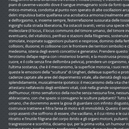
piani di caverne-vascello dove il sangue immaginario scola da fonti qu
mitico-mimetica, condotta al punto non sperato di alte oscillazioni arca
deliri: impulsiva batte quell’area una acrobatica armonia (realmente attua
e dell’orgasmo, e, insieme sempre, l’esterrefazione sussurata delle tossin
ingorghi sulla strada liberatoria, fra ostacoli svaniti, verso una specie 
molecolare (il locus, il locus communis del timore umano, del timore inc
eventuarsi, del vitalistico, perifrasi e stazioni della filogenesi, sostenu
stimolate, inopinate suggestioni pulsanti e respirose, dominio della ferti
collisioni, illusione; in collisione con le frontiere dei territori simbolici
medesima, isteria degli eventi concettivi e generativi. Prendere questo 
l’erotismo del’ape regina con i misteriosi bramiti, e la mostruosa prosopo
cuore, e il colle senza fine dell’ombra pelvica), prendere un organismo, 
l’ultima sostanza, che è il meccanismo, la superficie motoria, i suoi recitat
queste le emozioni della “scultura” di Ungheri, dellesue superfici e pr
cadenze captate alle aree del deperimento vitale, alla densità degli squil
splendidamente, musicalmente ipotetico: il meccanismo della vita che t
attestarsi nell’alveolo degli emblemi vitali, cioè nella grande sospensio
dell’humour, ritmo semaforico della noche senza nessuna fine, nessuna f
abbracciano, con che spazio si coniugano le sculture palpitanti? Tutto lo s
umano, che dovremmo avere la gioia di guardare con infinito disgusto
costruisce trattiene e filtra l’area di moto e di immobilità. Questo il sens
corpi assenti che soffrono di essere, che vacillano, e il cui ritmo e le 
ritratto e l’inutile filigrana del corpo ibrido e gli organi motorii, pulsa
trasgressione e sconfitta, diciamo qui, per la prima volta, un humour 