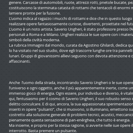
genere. Carcasse di automobili, ruote, attrezzi rotti, pnetole bucate, pezz
costituiscono la sterminata catasta di rottami che tentacoli di enormi 
lamiere pronte per la fusione.
L’uomo indica al ragazzo i mucchi di rottami e dice che in questo luogo e
realizzare opere fantasiosamente curiose, divertenti, proiettate nel fut
L’uomo è un noto artista. Saverio Ungheri, è stato professore presso l’A
personali a Roma e a Milano. Ungheri realizza le sue opere con i material
simboli della civiltà moderna.
La rubrica Immagini dal mondo, curata da Agostino Ghilardi, dedica quest
lo ha visitato nel suo studio, dove egli trascorre lunghe ore tra pannelli 
lunari. Gruppi di giovanissimi allievi seguono con devota attenzione e di
affascinanti.
Anche l’uomo della strada, incontrando Saverio Ungheri o le sue oper
l’universo e ogni oggetto, anche il più apparentemente inerte, come una 
immenso gioco di energia. Ogni essere, pur individuo e diverso, è vital
qui, l’entusiasmo per il cosmo di Saverio Ungheri, il suo robusto sens
delitto conculcare. E di qui, ancora, la sua appassionata sperimentazione
inseriti in opere “pulsanti”, che si muovono, si illuminano, emettono suon
costretto alla soluzione generale di problemi tecnici, acustici, meccanic
pienamente questa sensazione di pan-enérgheia, che tutto è energia.
Ma insieme, e proprio per la stessa ragione, si avverte nelle sue oper
interrotto. Basta premere un pulsante.