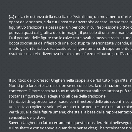
[…] nella circostanza della nascita dell’Astralismo, un movimento d’arte
opera della scienza, e da cui il nostro deriverebbe adesso un suo “rea
figurativo tradizionale passa per un periodo in cui l’espressione pittorica 
purezza quasi calligrafica delle immagini, il pericolo di una loro manier
Fu il periodo delle figure con le calve teste ovali, a mezza strada su una 
bocca socchiusa dal riflesso di una loro stupita interiorizzata vicenda, 
modo già un tentativo, realizzato sulla figura umana, di superamento d
risultato sulla tela, diventava la spia a uno sforzo dell’autore, cui l’As
Il polittico del professor Ungheri nella cappella dell’Istituto “Figli d’Itali
Non si può fare arte sacra se non se ne considera la destinazione: se no
contenere. E l’arte sacra ha i suoi modelli immutabili che l’artista può 
sostanza figurativa, si adeguano all’idea della tradizione.
I tentativi di rappresentare il sacro con il metodo delle più recenti ric
una certa accoglienza solo nell’ architettura: per il resto è risultato ch
verità (quella della figura umana) che sta alla base della rappresentazio
sensibilità del pittore.
Saverio Ungheri ha fatto certamente queste considerazioni nell’eseguire 
e il risultato è considerevole quando si pensa ch’egli ha totalmente rin