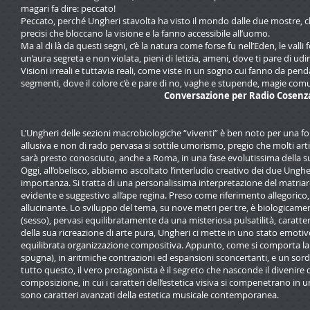
magari fa dire: peccato!
Peccato, perché Ungheri stavolta ha visto il mondo dalle due mostre, che
precisi che bloccano la visione e la fanno accessibile all’uomo.
Ma al di là da questi segni, c’è la natura come forse fu nell’Eden, le vall
un’aura segreta e non violata, pieni di letizia, ameni, dove ti pare di udir
Visioni irreali e tuttavia reali, come viste in un sogno cui fanno da pen
segmenti, dove il colore c’è e pare di no, vaghe e stupende, magie 
Conversazione per Radio Cosenza
L’Ungheri delle sezioni macrobiologiche “viventi” è ben noto per una
allusiva e non di rado pervasa si sottile umorismo, pregio che molti arti
sarà presto conosciuto, anche a Roma, in una fase evolutissima della s
Oggi, all’obelisco, abbiamo ascoltato l’interludio creativo dei due Unghe
importanza. Si tratta di una personalissima interpretazione del matriar
evidente e suggestivo all’ape regina. Preso come riferimento allegorico
allucinante. Lo sviluppo del tema, su nove metri per tre, è biologicament
(sesso), pervasi equilibratamente da una misteriosa pulsatilità, caratteri
della sua ricreazione di arte pura, Ungheri ci mette in uno stato emotiv
equilibrata organizzazione compositiva. Appunto, come si comporta la Na
spugna), in aritmiche contrazioni ed espansioni sconcertanti, e un sordo 
tutto questo, il vero protagonista è il segreto che nasconde il divenire d
composizione, in cui i caratteri dell’estetica visiva si compenetrano in 
sono caratteri avanzati della estetica musicale contemporanea.