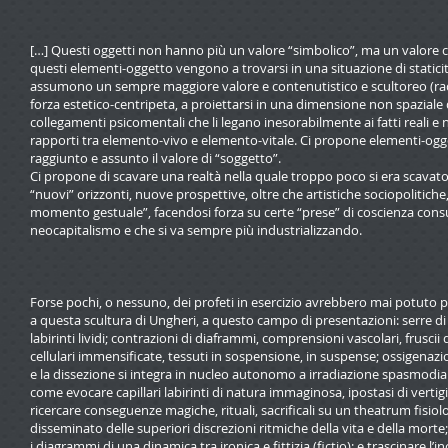
[…] Questi oggetti non hanno più un valore “simbolico”, ma un valore 
questi elementi-oggetto vengono a trovarsi in una situazione di statici
assumono un sempre maggiore valore e contenutistico e scultoreo (raccolt
forza estetico-centripeta, a proiettarsi in una dimensione non spaziale 
collegamenti psicomentali che li legano inesorabilmente ai fatti reali 
rapporti tra elemento-vivo e elemento-vitale. Ci propone elementi-o
raggiunto e assunto il valore di “soggetto”.
Ci propone di scavare una realtà nella quale troppo poco si era scavato
“nuovi” orizzonti, nuove prospettive, oltre che artistiche sociopolitich
momento gestuale”, facendosi forza su certe “prese” di coscienza consu
neocapitalismo e che si va sempre più industrializzando.
Forse pochi, o nessuno, dei profeti in esercizio avrebbero mai potuto p
a questa scultura di Ungheri, a questo campo di presentazioni: serre di 
labirinti lividi; contrazioni di diaframmi, comprensioni vascolari, fruscii
cellulari immensificate, tessuti in sospensione, in suspense; ossigenazi
e la dissezione si integra in nucleo autonomo a irradiazione spasmodiant
come evocare capillari labirinti di natura immaginosa, ipostasi di verti
ricercare conseguenze magiche, rituali, sacrificali su un theatrum fisiol
disseminato delle superiori discrezioni ritmiche della vita e della morte
i diagrammi di una dinamica tra ironica e fittizia (fictio); e trascinare l’i