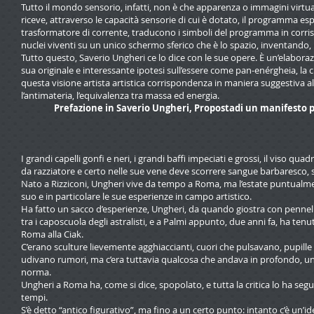
Tutto il mondo sensorio, infatti, non è che apparenza o immagini virtu
riceve, attraverso le capacità sensorie di cui è dotato, il programma e
trasformatore di corrente, traducono i simboli del programma in corrisp
nuclei viventi su un unico schermo sferico che è lo spazio, inventando, 
Tutto questo, Saverio Ungheri ce lo dice con le sue opere. È un’elabora
sua originale e interessante ipotesi sull’essere come pan-enérgheia, la c
questa visione artista artistica corrispondenza in maniera suggestiva alle
l’antimateria, l’equivalenza tra massa ed energia.
Prefazione in Saverio Ungheri, Propostadi un manifesto
I grandi capelli gonfi e neri, i grandi baffi impeciati e grossi, il viso q
da razziatore e certo nelle sue vene deve scorrere sangue barbaresco, 
Nato a Rizziconi, Ungheri vive da tempo a Roma, ma l’estate puntualment
suo e in particolare le sue esperienze in campo artistico.
Ha fatto un sacco d’esperienze, Ungheri, da quando giostra con pennelli 
tra i caposcuola degli astralisti, e a Palmi appunto, due anni fa, ha tenu
Roma alla Ciak.
C’erano sculture lievemente agghiaccianti, cuori che pulsavano, pupille c
udivano rumori, ma c’era tuttavia qualcosa che andava in profondo, una ri
norma.
Ungheri a Roma ha, come si dice, spopolato, e tutta la critica lo ha segui
tempi.
S’è detto “antico figurativo”, ma fino a un certo punto: intanto c’è un’id