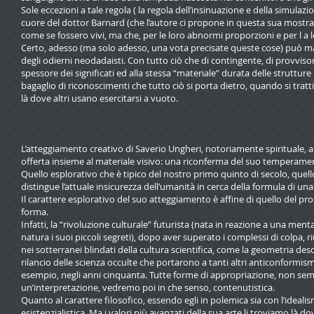
Sole eccezioni a tale regola ( la regola dell’insinuazione e della simula
cuore del dottor Barnard (che l’autore ci propone in questa sua mostra
come se fossero vivi, ma che, per le loro abnormi proporzioni e per l a 
Certo, adesso (ma solo adesso, una vota precisate queste cose) può mag
degli odierni neodadaisti. Con tutto ciò che di contingente, di provvisor
spessore dei significati ed alla stessa “materiale” durata delle struttur
bagaglio di riconoscimenti che tutto ciò si porta dietro, quando si tratt
là dove altri usano esercitarsi a vuoto.
L’atteggiamento creativo di Saverio Ungheri, notoriamente spirituale, 
offerta insieme al materiale visivo: una riconferma del suo temperame
Quello esplorativo che è tipico del nostro primo quinto di secolo, quell
distingue l’attuale insicurezza dell’umanità in cerca della formula di una
Il carattere esplorativo del suo atteggiamento è affine di quello del pr
forma.
Infatti, la “rivoluzione culturale” futurista (nata in reazione a una me
natura i suoi piccoli segreti), dopo aver superato i complessi di colpa, r
nei sotterranei blindati della cultura scientifica, come la geometria desc
rilancio delle scienza occulte che portarono a tanti altri anticonformis
esempio, negli anni cinquanta. Tutte forme di appropriazione, non sem
un’interpretazione, vedremo poi in che senso, contenutistica.
Quanto al carattere filosofico, essendo egli in polemica sia con l’ideal
esistenzialistica. Ma i valori più avanzati della sua arte li troviamo là 