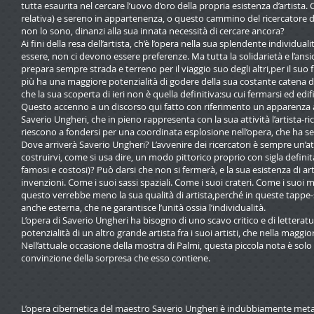
tutta esaurita nel cercare l’uovo d’oro della propria esistenza d’artista
relativa) e sereno in appartenenza, o questo cammino del ricercatore d
non lo sono, dinanzi alla sua innata necessità di cercare ancora?
Ai fini della resa dell’artista, ch’è l’opera nella sua splendente individ
essere, non ci devono essere preferenze. Ma tutta la solidarietà e l’ansi
prepara sempre strada e terreno per il viaggio suo degli altri,per il suo fru
più ha una maggiore potenzialità di godere della sua costante catena di 
che la sua scoperta di ieri non è quella definitiva:su cui fermarsi ed edif
Questo accenno a un discorso qui fatto con riferimento un apparenza a 
Saverio Ungheri, che in pieno rappresenta con la sua attività l’artista-ri
riescono a fondersi per una coordinata esplosione nell’opera, che ha sem
Dove arriverà Saverio Ungheri? L’avvenire dei ricercatori è sempre un’a
costruirvi, come si usa dire, un modo pittorico proprio con sigla definita
famosi e costosi)? Può darsi che non si fermerà, e la sua esistenza di art
invenzioni. Come i suoi sassi spaziali. Come i suoi crateri. Come i suoi
questo verrebbe meno la sua qualità di artista,perché in queste tappe-sc
anche esterna, che ne garantisce l’unità ossia l’individualità.
L’opera di Saverio Ungheri ha bisogno di uno scavo critico e di letterat
potenzialità di un altro grande artista fra i suoi artisti, che nella mag
Nell’attuale occasione della mostra di Palmi, questa piccola nota è sol
convinzione della sorpresa che esso contiene.
L’opera cibernetica del maestro Saverio Ungheri è indubbiamente metafi