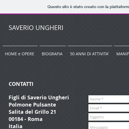
Questo sito è stato creato con la piattafor
SAVERIO UNGHERI
HOME e OPERE
BIOGRAFIA
50 ANNI DI ATTIVITA'
MANIF
CONTATTI
Figli di Saverio Ungheri
Polmone Pulsante
Salita del Grillo 21
00184 - Roma
Italia