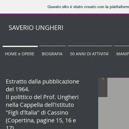
Questo sito è stato creato con la piattafor
SAVERIO UNGHERI
HOME e OPERE
BIOGRAFIA
50 ANNI DI ATTIVITA'
MANIF
Estratto dalla pubblicazione
del 1964.
II polittico del Prof. Ungheri
nella Cappella dell'Istituto
"Figli d'ltalia" di Cassino
(Copertina, pagine 15, 16 e
17).